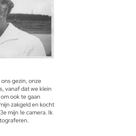
 ons gezin, onze
s, vanaf dat we klein
j om ook te gaan
 mijn zakgeld en kocht
e mijn 1e camera. Ik
tograferen.