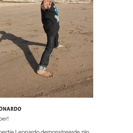
EONARDO
oer!
oertje Leonardo demonstreerde zijn