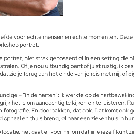
n liefde voor echte mensen en echte momenten. Deze 
rkshop portret.
 portret, niet strak geposeerd of in een setting die ni
tralen. Of je nou uitbundig bent of juist rustig, ik pas
t zie je terug aan het einde van je reis met mij, of e
undige – “in de harten”: ik werkte op de hartbewaking
grijk het is om aandachtig te kijken en te luisteren. 
jn fotografie. En doorpakken, dat ook. Dat komt ook g
and ophaal en thuis breng, of naar een ziekenhuis in 
locatie, het gaat er voor mij om dat jij je jezelf kunt 